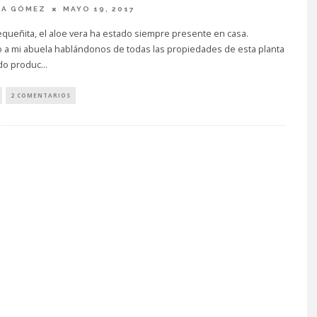
IA GÓMEZ
MAYO 19, 2017
queñita, el aloe vera ha estado siempre presente en casa.
 a mi abuela hablándonos de todas las propiedades de esta planta
ndo produc
...
2 COMENTARIOS