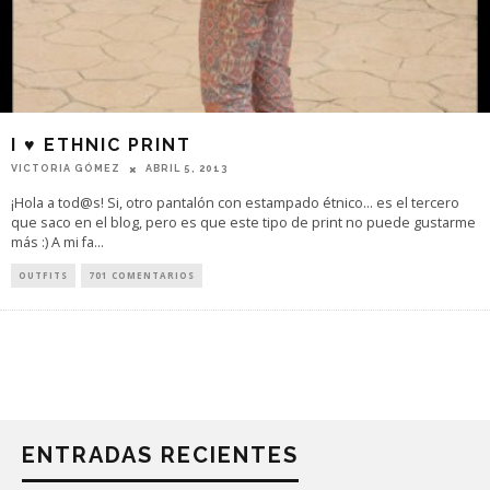
I ♥ ETHNIC PRINT
VICTORIA GÓMEZ
ABRIL 5, 2013
¡Hola a tod@s! Si, otro pantalón con estampado étnico... es el tercero
que saco en el blog, pero es que este tipo de print no puede gustarme
más :) A mi fa
...
OUTFITS
701 COMENTARIOS
ENTRADAS RECIENTES