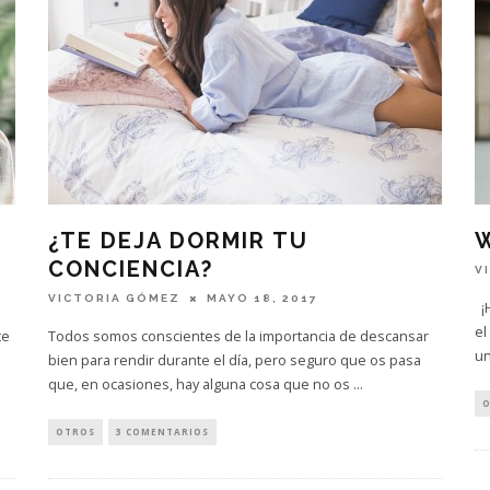
¿TE DEJA DORMIR TU
CONCIENCIA?
V
VICTORIA GÓMEZ
MAYO 18, 2017
¡H
el
te
Todos somos conscientes de la importancia de descansar
un
bien para rendir durante el día, pero seguro que os pasa
que, en ocasiones, hay alguna cosa que no os
...
O
OTROS
3 COMENTARIOS