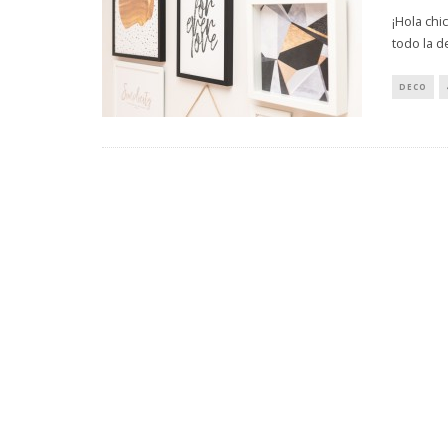
¡Hola chi
todo la d
DECO