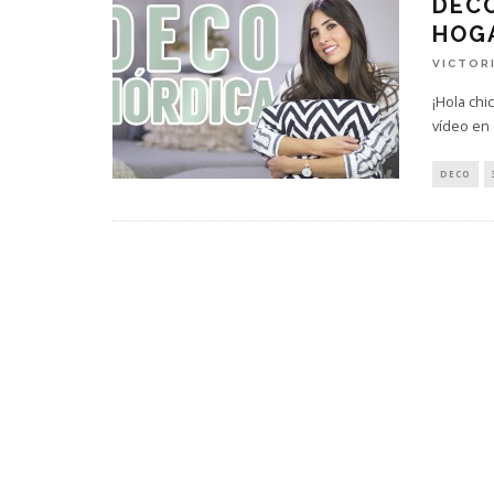
DECO
HOG
VICTOR
¡Hola chi
vídeo en 
DECO