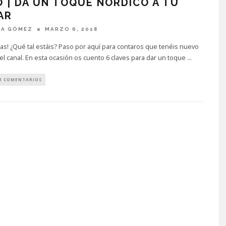
 | DA UN TOQUE NÓRDICO A TU
AR
IA GÓMEZ
MARZO 6, 2018
cas! ¿Qué tal estáis? Paso por aquí para contaros que tenéis nuevo
el canal. En esta ocasión os cuento 6 claves para dar un toque
...
3 COMENTARIOS