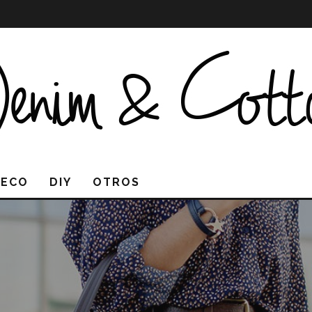
DECO
DIY
OTROS