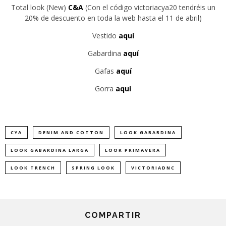
Total look (New)
C&A
(Con el código victoriacya20 tendréis un
20% de descuento en toda la web hasta el 11 de abril)
Vestido
aquí
Gabardina
aquí
Gafas
aquí
Gorra
aquí
CYA
DENIM AND COTTON
LOOK GABARDINA
LOOK GABARDINA LARGA
LOOK PRIMAVERA
LOOK TRENCH
SPRING LOOK
VICTORIADNC
COMPARTIR