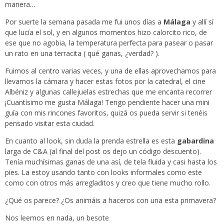
manera…
Por suerte la semana pasada me fui unos días a
Málaga
y allí sí
que lucía el sol, y en algunos momentos hizo calorcito rico, de
ese que no agobia, la temperatura perfecta para pasear o pasar
un rato en una terracita ( qué ganas, ¿verdad? ).
Fuimos al centro varias veces, y una de ellas aprovechamos para
llevarnos la cámara y hacer estas fotos por la catedral, el cine
Albéniz y algunas callejuelas estrechas que me encanta recorrer
¡Cuantísimo me gusta Málaga! Tengo pendiente hacer una mini
guía con mis rincones favoritos, quizá os pueda servir si tenéis
pensado visitar esta ciudad.
En cuanto al look, sin duda la prenda estrella es esta
gabardina
larga de C&A (al final del post os dejo un código descuento).
Tenía muchísimas ganas de una así, de tela fluida y casi hasta los
pies. La estoy usando tanto con looks informales como este
como con otros más arregladitos y creo que tiene mucho rollo.
¿Qué os parece? ¿Os animáis a haceros con una esta primavera?
Nos leemos en nada, un besote