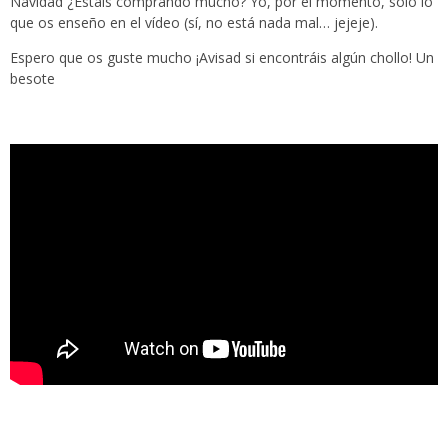
Navidad ¿Estáis comprando mucho? Yo, por el momento, solo lo
que os enseño en el vídeo (sí, no está nada mal… jejeje).
Espero que os guste mucho ¡Avisad si encontráis algún chollo! Un
besote