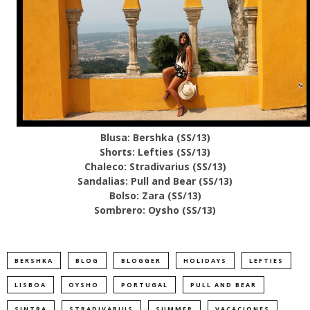
Blusa: Bershka (SS/13)
Shorts: Lefties (SS/13)
Chaleco: Stradivarius (SS/13)
Sandalias: Pull and Bear (SS/13)
Bolso: Zara (SS/13)
Sombrero: Oysho (SS/13)
BERSHKA
BLOG
BLOGGER
HOLIDAYS
LEFTIES
LISBOA
OYSHO
PORTUGAL
PULL AND BEAR
SINTRA
STRADIVARIUS
SUMMER
VACACIONES