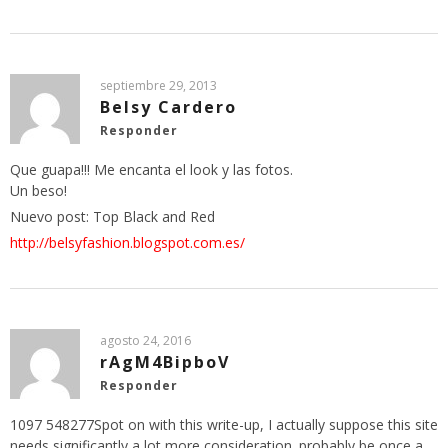
septiembre 29, 2013
Belsy Cardero
Responder
Que guapa!!! Me encanta el look y las fotos.
Un beso!
Nuevo post: Top Black and Red
http://belsyfashion.blogspot.com.es/
agosto 24, 2016
rAgM4BipboV
Responder
1097 548277Spot on with this write-up, I actually suppose this site
needs significantly a lot more consideration. probably be once a