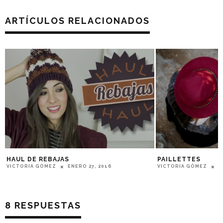
ARTÍCULOS RELACIONADOS
PAILLETTES
DENIM + LEATHER
VICTORIA GÓMEZ
OCTUBRE 5, 2016
VICTORIA GÓMEZ
M
8 RESPUESTAS