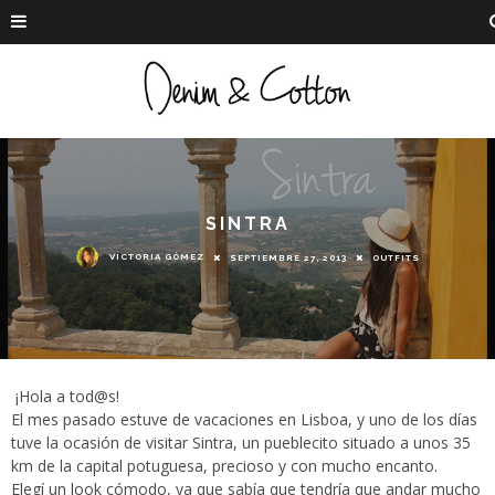
SINTRA
VICTORIA GÓMEZ
SEPTIEMBRE 27, 2013
OUTFITS
¡Hola a tod@s!
El mes pasado estuve de vacaciones en Lisboa, y uno de los días
tuve la ocasión de visitar Sintra, un pueblecito situado a unos 35
km de la capital potuguesa, precioso y con mucho encanto.
Elegí un look cómodo, ya que sabía que tendría que andar mucho