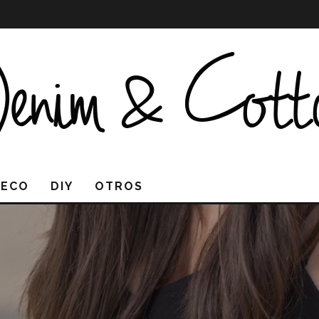
DECO
DIY
OTROS