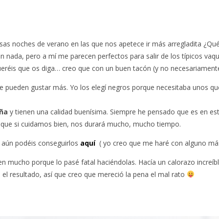
sas noches de verano en las que nos apetece ir más arregladita ¿Qu
nada, pero a mí me parecen perfectos para salir de los típicos vaque
eréis que os diga… creo que con un buen tacón (y no necesariamente 
 pueden gustar más. Yo los elegí negros porque necesitaba unos qu
aña
y tienen una calidad buenísima. Siempre he pensado que es en este
 que si cuidamos bien, nos durará mucho, mucho tiempo.
 aún podéis conseguirlos
aquí
( yo creo que me haré con alguno más
ten mucho porque lo pasé fatal haciéndolas. Hacía un calorazo increí
 el resultado, así que creo que mereció la pena el mal rato