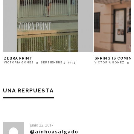
SPRING IS COMING
WINTER IS COMIN
VICTORIA GÓMEZ
ABRIL 4, 2018
VICTORIA GÓMEZ
O
UNA RERPUESTA
junio 22, 2017
@ainhoasalgado