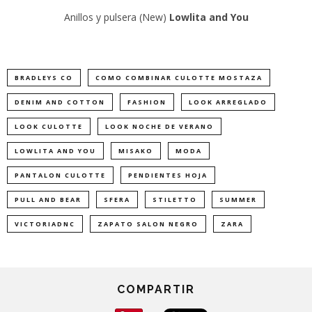
Anillos y pulsera (New)
Lowlita and You
BRADLEYS CO
COMO COMBINAR CULOTTE MOSTAZA
DENIM AND COTTON
FASHION
LOOK ARREGLADO
LOOK CULOTTE
LOOK NOCHE DE VERANO
LOWLITA AND YOU
MISAKO
MODA
PANTALON CULOTTE
PENDIENTES HOJA
PULL AND BEAR
SFERA
STILETTO
SUMMER
VICTORIADNC
ZAPATO SALON NEGRO
ZARA
COMPARTIR