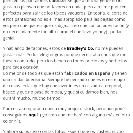
parecen los pantalones
culotte
? Sé que a mucha gente no lo
gustan o piensan que no favorecen nada, pero a mí me parecen
perfectos para salir de los típicos vaqueros. En teoría, el corte de
estos pantalones no es el más apropiado para las bajitas como
yo, pero qué queréis que os diga… creo que con un buen tacón (y
no necesariamente tan alto como el que llevo yo hoy) quedan
genial.
Y hablando de tacones, estos de
Bradley’s Co.
no me pueden
gustar más. Yo los elegí negros porque necesitaba unos que me
fuesen con todo, pero los tienen en tonos preciosos y perfectos
para cada ocasión.
Lo mejor de todo es que están
fabricados en España
y tienen
una calidad buenísima. Siempre he pensado que es en este tipo
de cosas en las que hay que invertir: es un calzado atemporal,
básico y que no pasa de moda, y que si cuidamos bien, nos
durará mucho, mucho tiempo.
Para esta temporada queda muy poquito stock, pero aún podéis
conseguirlos
aquí
( yo creo que me haré con alguno más en otro
color ^^).
Y ahora sí, os dejo con las fotos. Espero que os gusten mucho