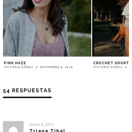
PINK HAZE
CROCHET SHORTS
VICTORIA GÓMEZ
NOVIEMBRE 9, 2016
VICTORIA GÓMEZ
J
54 RESPUESTAS
marzo 8, 2013
Triana Tibal