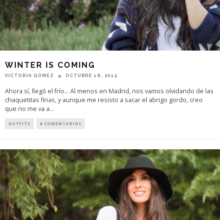
WINTER IS COMING
VICTORIA GÓMEZ
OCTUBRE 16, 2015
Ahora sí, llegó el frío... Al menos en Madrid, nos vamos olvidando de las
chaquetitas finas, y aunque me resisto a sacar el abrigo gordo, creo
que no me va a
...
OUTFITS
6 COMENTARIOS