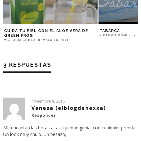
TABARCA
BLACK & WHITE
VICTORIA GÓMEZ
SEPTIEMBRE 30, 2013
VICTORIA GÓMEZ
J
3 RESPUESTAS
noviembre 8, 2016
Vanesa (elblogdenexxa)
Responder
Me encantan las botas altas, quedan genial con cualquier prenda.
Un look muy chulo. Un besazo,