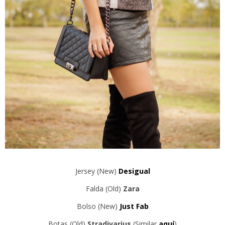
Jersey (New)
Desigual
Falda (Old)
Zara
Bolso (New)
Just Fab
Botas (Old)
Stradivarius
(Similar
aquí
)