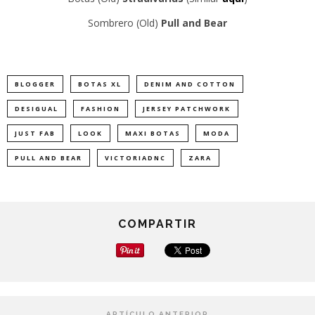
Sombrero (Old)
Pull and Bear
BLOGGER
BOTAS XL
DENIM AND COTTON
DESIGUAL
FASHION
JERSEY PATCHWORK
JUST FAB
LOOK
MAXI BOTAS
MODA
PULL AND BEAR
VICTORIADNC
ZARA
COMPARTIR
ARTÍCULO ANTERIOR